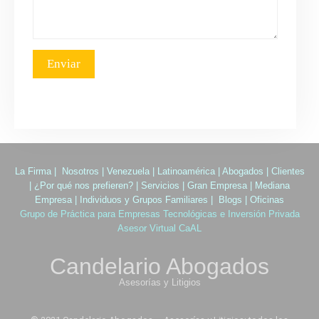
La Firma
|
Nosotros
|
Venezuela
|
Latinoamérica
|
Abogados
|
Clientes
|
¿Por qué nos prefieren?
|
Servicios
|
Gran Empresa
|
Mediana
Empresa
|
Individuos y Grupos Familiares
|
Blogs
|
Oficinas
Grupo de Práctica para Empresas Tecnológicas e Inversión Privada
Asesor Virtual CaAL
Candelario Abogados
Asesorías y Litigios