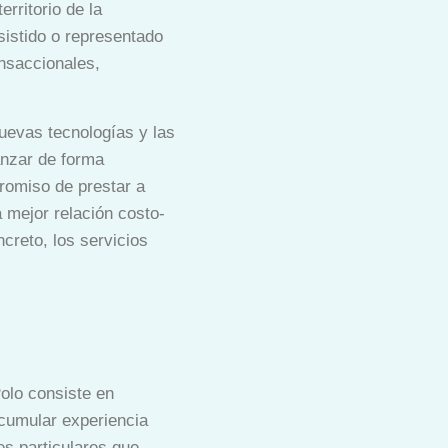
rritorio de la
sistido o representado
ansaccionales,
nuevas tecnologías y las
anzar de forma
promiso de prestar a
a mejor relación costo-
ncreto, los servicios
Polo consiste en
acumular experiencia
s particulares que