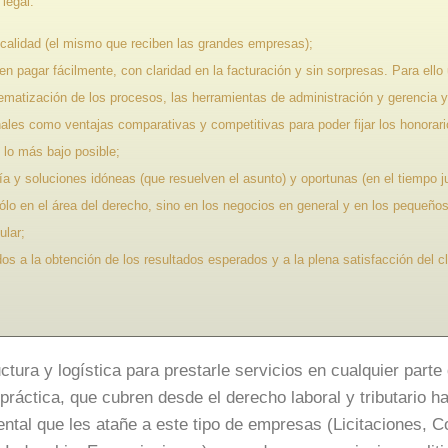
legal:
 calidad (el mismo que reciben las grandes empresas);
 pagar fácilmente, con claridad en la facturación y sin sorpresas. Para ello 
tematización de los procesos, las herramientas de administración y gerencia y
ales como ventajas comparativas y competitivas para poder fijar los honorari
 lo más bajo posible;
 y soluciones idóneas (que resuelven el asunto) y oportunas (en el tiempo ju
ólo en el área del derecho, sino en los negocios en general y en los pequeñ
ular;
os a la obtención de los resultados esperados y a la plena satisfacción del cl
ura y logística para prestarle servicios en cualquier parte d
ráctica, que cubren desde el derecho laboral y tributario h
ntal que les atañe a este tipo de empresas (Licitaciones, C