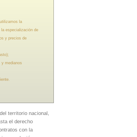
utilizamos la
 la especialización de
os y precios de
sto);
os y medianos
iente.
el territorio nacional,
asta el derecho
ontratos con la