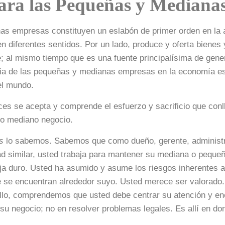
para las Pequeñas y Median
s empresas constituyen un eslabón de primer orden en la 
n diferentes sentidos. Por un lado, produce y oferta bienes y
; al mismo tiempo que es una fuente principalísima de gen
ia de las pequeñas y medianas empresas en la economía es
el mundo.
es se acepta y comprende el esfuerzo y sacrificio que conl
 o mediano negocio.
s
lo sabemos. Sabemos que como dueño, gerente, administr
ad similar, usted trabaja para mantener su mediana o pequ
aja duro. Usted ha asumido y asume los riesgos inherentes 
e se encuentran alrededor suyo. Usted merece ser valorado.
llo, comprendemos que usted debe centrar su atención y en
 su negocio; no en resolver problemas legales. Es allí en d