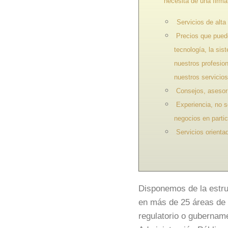
necesita de una firma 
Servicios de alta
Precios que pueden
tecnología, la sis
nuestros profesion
nuestros servicios
Consejos, asesoría
Experiencia, no s
negocios en partic
Servicios orientad
Disponemos de la estruct
en más de 25 áreas de p
regulatorio o gubername