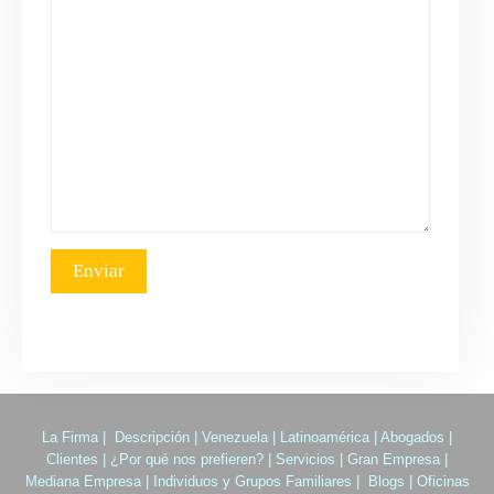
La Firma
|
Descripción
|
Venezuela
|
Latinoamérica
|
Abogados
|
Clientes
|
¿Por qué nos prefieren?
|
Servicios
|
Gran Empresa
|
Mediana Empresa
|
Individuos y Grupos Familiares
|
Blogs
|
Oficinas